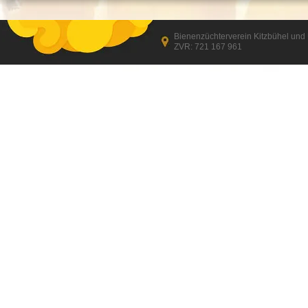
Bienenzüchterverein Kitzbühel un
ZVR: 721 167 961