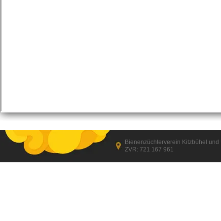
Bienenzüchterverein Kitzbühel un
ZVR: 721 167 961