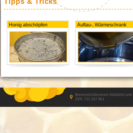
Tipps & Tricks
Honig abschöpfen
Auftau-, Wärmeschrank
Bienenzüchterverein Kitzbühel un
ZVR: 721 167 961