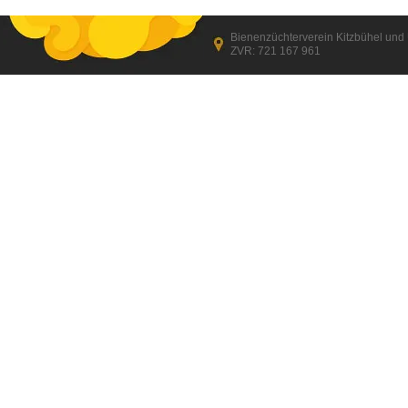
Bienenzüchterverein Kitzbühel un
ZVR: 721 167 961