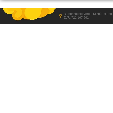
Bienenzüchterverein Kitzbühel un
ZVR: 721 167 961