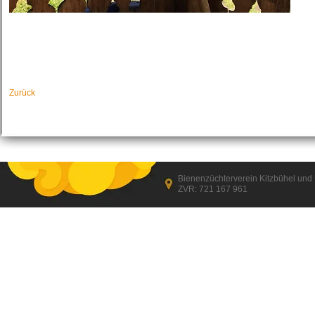
Zurück
Bienenzüchterverein Kitzbühel un
ZVR: 721 167 961